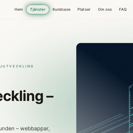
Hem
Tjänster
Kundcase
Platser
Om oss
FAQ
RUUTVECKLING
ckling –
runden – webbappar,