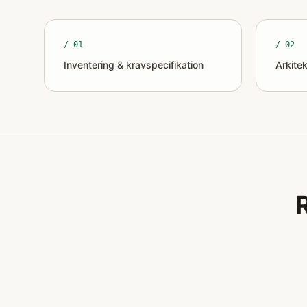
/ 0
1
/ 0
2
Inventering & kravspecifikation
Arkite