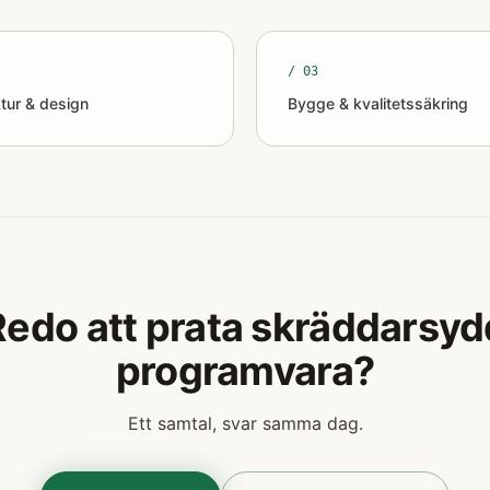
/ 0
3
ktur & design
Bygge & kvalitetssäkring
Redo att prata skräddarsyd
programvara?
Ett samtal, svar samma dag.