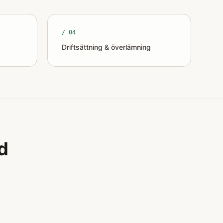
/ 0
4
Driftsättning & överlämning
d