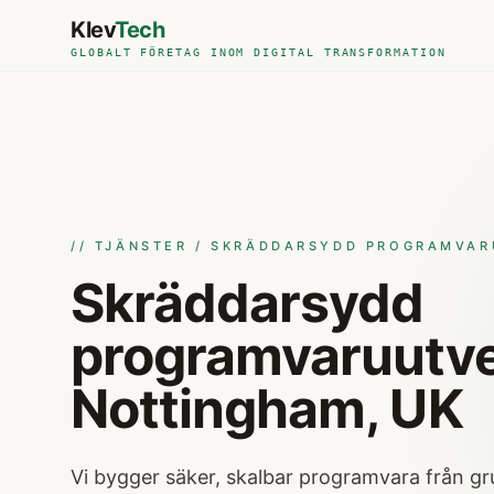
Skip to main content
Klev
Tech
GLOBALT FÖRETAG INOM DIGITAL TRANSFORMATION
// TJÄNSTER / SKRÄDDARSYDD PROGRAMVA
Skräddarsydd
programvaruutve
Nottingham, UK
Vi bygger säker, skalbar programvara från g