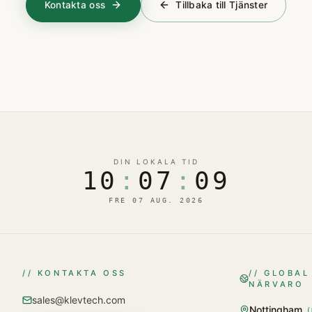
Kontakta oss
Tillbaka till Tjänster
DIN LOKALA TID
10
:
07
:
09
FRE 07 AUG. 2026
// KONTAKTA OSS
// GLOBAL
NÄRVARO
sales@klevtech.com
Nottingham
(