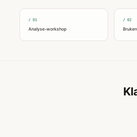
/ 0
1
/ 0
2
Analyse-workshop
Bruker
Kl