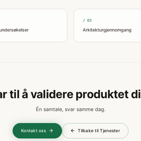
/ 0
3
undersøkelser
Arkitekturgjennomgang
ar til å validere produktet di
Én samtale, svar samme dag.
Kontakt oss
Tilbake til Tjenester