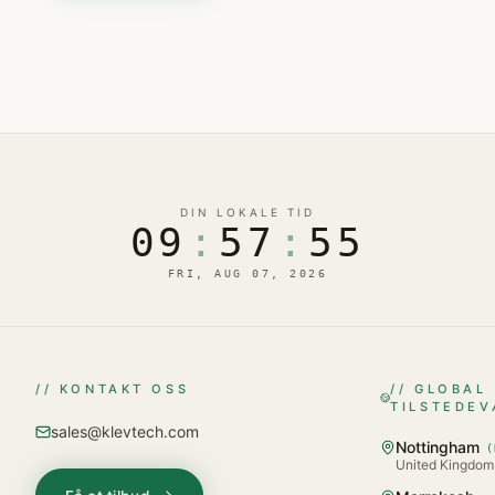
DIN LOKALE TID
09
:
57
:
55
FRI, AUG 07, 2026
// KONTAKT OSS
// GLOBAL
TILSTEDEV
sales@klevtech.com
Nottingham
(
United Kingdom