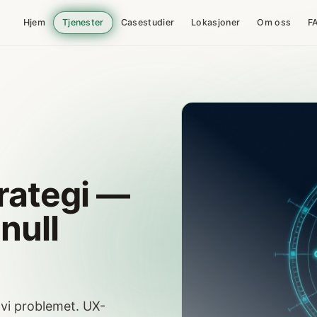
Hjem
Tjenester
Casestudier
Lokasjoner
Om oss
F
trategi —
null
r vi problemet. UX-