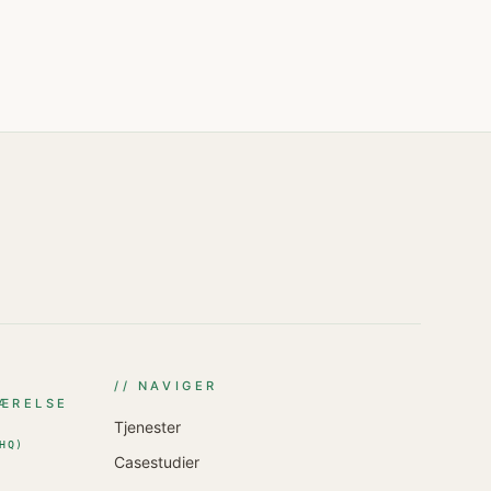
// NAVIGER
ÆRELSE
Tjenester
HQ
)
Casestudier