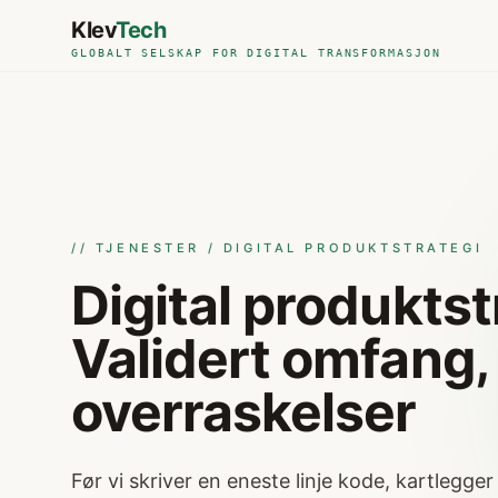
Skip to main content
Klev
Tech
GLOBALT SELSKAP FOR DIGITAL TRANSFORMASJON
// TJENESTER / DIGITAL PRODUKTSTRATEGI
Digital produkts
Validert omfang, 
overraskelser
Før vi skriver en eneste linje kode, kartlegge