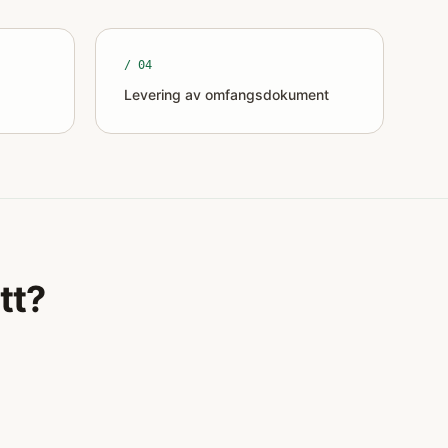
/ 0
4
Levering av omfangsdokument
tt?