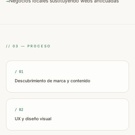
Negocios locales sustituyendo webs anticuadas
→
//
03
—
PROCESO
/ 0
1
Descubrimiento de marca y contenido
/ 0
2
UX y diseño visual