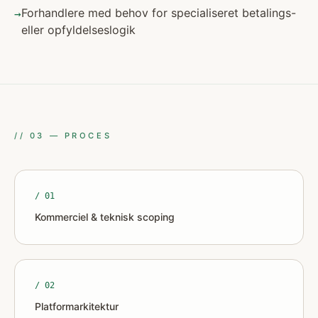
Forhandlere med behov for specialiseret betalings-
→
eller opfyldelseslogik
//
03
—
PROCES
/ 0
1
Kommerciel & teknisk scoping
/ 0
2
Platformarkitektur