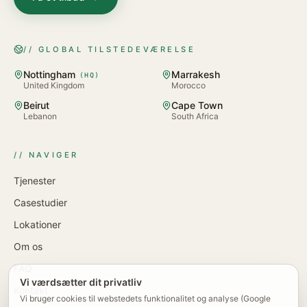
// GLOBAL TILSTEDEVÆRELSE
Nottingham
Marrakesh
(
HQ
)
United Kingdom
Morocco
Beirut
Cape Town
Lebanon
South Africa
// NAVIGER
Tjenester
Casestudier
Lokationer
Om os
FAQ
Vi værdsætter dit privatliv
Kontakt
Vi bruger cookies til webstedets funktionalitet og analyse (Google