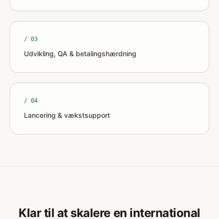
/ 0
3
Udvikling, QA & betalingshærdning
/ 0
4
Lancering & vækstsupport
Klar til at skalere en international