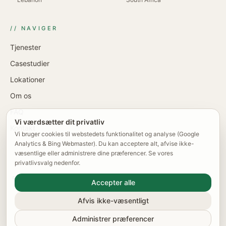
// NAVIGER
Tjenester
Casestudier
Lokationer
Om os
FAQ
Vi værdsætter dit privatliv
Kontakt
Vi bruger cookies til webstedets funktionalitet og analyse (Google
Analytics & Bing Webmaster). Du kan acceptere alt, afvise ikke-
væsentlige eller administrere dine præferencer. Se vores
privatlivsvalg nedenfor.
© 2026 KlevTech · Klev Tech UK Ltd · CVR-nr. 15469906 ·
Accepter alle
Registreret i England & Wales
Cookie-indstillinger
Privatlivspolitik
Servicevilkår
Afvis ikke-væsentligt
Bygget med omhu i Nottingham
Administrer præferencer