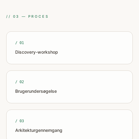
//
03
—
PROCES
/ 0
1
Discovery-workshop
/ 0
2
Brugerundersøgelse
/ 0
3
Arkitekturgennemgang