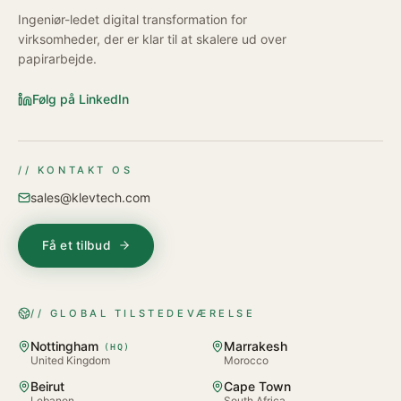
Ingeniør-ledet digital transformation for
virksomheder, der er klar til at skalere ud over
papirarbejde.
Følg på LinkedIn
// KONTAKT OS
sales@klevtech.com
Få et tilbud
// GLOBAL TILSTEDEVÆRELSE
Nottingham
Marrakesh
(
HQ
)
United Kingdom
Morocco
Beirut
Cape Town
Lebanon
South Africa